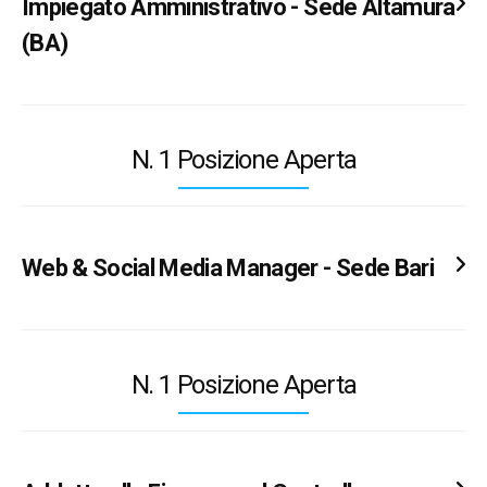
Impiegato Amministrativo - Sede Altamura
(BA)
L’azienda
Gruppo Energetico s.r.l.
, con sede a
Bari ricerca una
figura professionale di
N. 1 Posizione Aperta
impiegato amministrativo ambosessi
settore
Rinnovabili, Energia e Gas naturale.
Web & Social Media Manager - Sede Bari
La risorsa dovrà occuparsi di segreteria di
Gruppo Energetico s.r.l.
, azienda di
base, back-office, archiviazione di documenti
consulenza e servizi energetici, seleziona
N. 1 Posizione Aperta
amministrativi e informatici, inserimento dati
candidati per la posizione di
Web &
Social
nel CRM aziendale, contatto diretto con il
Media Manager
da inserire nel Team.
cliente che entra nel nuovo punto.